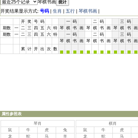
琴棋书画
统计
开奖结果显示方式:
号码
|
生肖
|
五行
|
琴棋书画
|
开
奖
号
码
一
码
二
码
三
码
期数
一
二
三
四
五
六
特
琴
棋
书
画
琴
棋
书
画
琴
棋
书
画
期数
一
二
三
四
五
六
特
一
码
二
码
三
码
琴
棋
书
画
琴
棋
书
画
琴
棋
书
画
累
计
开
出
次
数
属性参照表
琴肖
棋肖
鼠
牛
虎
兔
鼠
牛
虎
龙
蛇
马
羊
龙
蛇
马