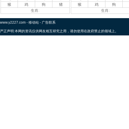
猴
鸡
狗
猪
猴
鸡
狗
生肖:
生肖:
www.y2227.com
-
移动站
-
广告联系
严正声明:本网的资讯仅供网友相互研究之用，请勿使用在政府禁止的领域上。