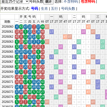
号码头数
选择:
不含特码
|
包含特码
|
统计
开奖结果显示方式:
号码
|
生肖
|
五行
|
号码头数
|
开
奖
号
码
一
码
二
码
三
期数
一
二
三
四
五
六
特
0T
1T
2T
3T
4T
0T
1T
2T
3T
4T
0T
1T
2T
2026060
4
43
47
15
7
37
44
0T
4T
1
1
1
1
1
1
1
1
1
1
1
2026061
19
34
5
20
12
36
46
1T
3T
0T
1
2
2
2
2
2
2
1
2
2
2026062
40
8
11
26
14
33
30
4T
0T
1T
2
1
3
3
3
3
1
2
1
3
2026063
6
29
28
10
3
9
27
0T
2T
2T
2
4
4
1
1
4
2
3
2
1
2026064
32
10
29
17
12
35
1
3T
1T
2T
1
3
5
2
2
1
3
4
3
2
2026065
26
20
47
31
34
6
24
2T
2T
2
4
1
3
3
1
4
5
4
3
1
2026066
16
10
7
41
15
5
46
1T
1T
0T
3
1
2
4
4
1
5
6
4
2
2026067
39
41
15
34
25
2
10
3T
4T
1T
4
1
2
5
5
1
2
6
1
3
2026068
28
12
20
30
16
19
29
2T
1T
2T
5
2
1
6
6
3
7
1
2
1
2026069
37
32
7
26
5
40
35
3T
3T
0T
6
3
1
7
7
1
4
2
2
1
2026070
18
12
22
14
17
40
13
1T
1T
2T
7
2
1
8
8
5
1
3
1
3
2026071
34
46
17
5
31
26
43
3T
4T
1T
8
1
3
9
9
1
6
2
2
1
2026072
14
3
19
38
20
31
44
1T
0T
1T
9
4
1
10
2
7
3
1
3
2
2026073
37
48
34
49
5
43
27
3T
4T
10
1
5
11
1
3
8
4
4
1
3
2026074
21
7
38
18
1
33
28
2T
0T
11
2
1
12
4
9
5
1
5
2
4
2026075
5
2
7
11
41
46
43
0T
0T
0T
3
1
2
13
5
10
6
2
3
5
2026076
31
44
27
10
16
19
17