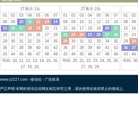
1T表示:1头
2T表示:2头
01
02
03
04
05
06
07
01
02
03
04
05
06
07
01
02
08
09
10
11
12
13
14
08
09
10
11
12
13
14
08
09
15
16
17
18
19
20
21
15
16
17
18
19
20
21
15
16
22
23
24
25
26
27
28
22
23
24
25
26
27
28
22
23
29
30
31
32
33
34
35
29
30
31
32
33
34
35
29
30
36
37
38
39
40
41
42
36
37
38
39
40
41
42
36
37
43
44
45
46
47
48
49
43
44
45
46
47
48
49
43
44
号码: 10, 11, 12, 13, 14, 15, 16,
号码: 20, 21, 22, 23, 24, 25, 26,
号码: 30, 
17, 18, 19,
27, 28, 29,
www.y2227.com
-
移动站
-
广告联系
严正声明:本网的资讯仅供网友相互研究之用，请勿使用在政府禁止的领域上。