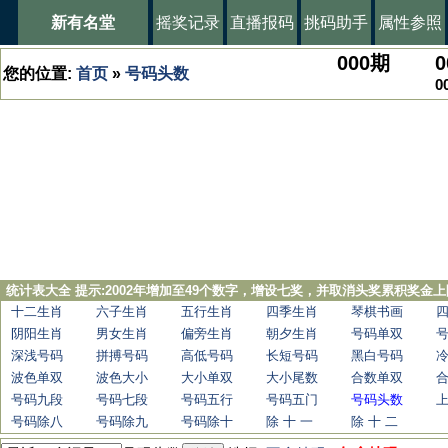
新有名堂
摇奖记录
直播报码
挑码助手
属性参照
000
期
0
您的位置:
首页
»
号码头数
0
统计表大全 提示:2002年增加至49个数字，增设七奖，并取消头奖累积奖金上
十二生肖
六子生肖
五行生肖
四季生肖
琴棋书画
阴阳生肖
男女生肖
偏旁生肖
朝夕生肖
号码单双
深浅号码
拼搏号码
高低号码
长短号码
黑白号码
波色单双
波色大小
大小单双
大小尾数
合数单双
号码九段
号码七段
号码五行
号码五门
号码头数
号码除八
号码除九
号码除十
除 十 一
除 十 二