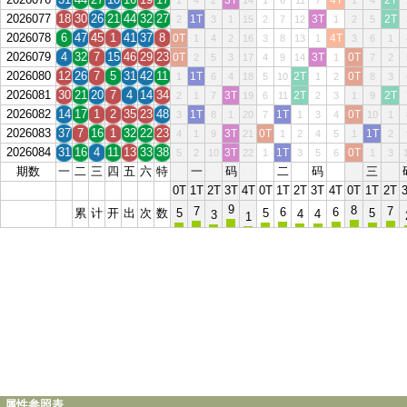
3T
4T
2T
1
4
2
14
1
6
11
7
1
4
2026077
18
30
26
21
44
32
27
1T
3T
2T
2
3
1
15
2
7
12
1
2
5
2026078
6
47
45
1
41
37
8
0T
4T
1
4
2
16
3
8
13
1
3
6
1
2026079
4
32
7
15
46
29
23
0T
3T
0T
2
5
3
17
4
9
14
1
7
2
2026080
12
26
7
5
31
42
11
1T
2T
0T
1
6
4
18
5
10
1
2
8
3
2026081
30
21
20
7
4
14
34
3T
2T
2T
2
1
7
19
6
11
2
3
1
9
2026082
14
17
1
2
35
23
48
1T
1T
0T
3
8
1
20
7
1
3
4
10
1
2026083
37
7
16
1
32
22
23
3T
0T
1T
4
1
9
21
1
2
4
5
1
2
2026084
31
16
4
11
13
33
38
3T
1T
0T
5
2
10
22
1
3
5
6
1
3
期数
一
二
三
四
五
六
特
一
码
二
码
三
0T
1T
2T
3T
4T
0T
1T
2T
3T
4T
0T
1T
2T
9
8
7
7
6
6
累
计
开
出
次
数
5
5
5
4
4
3
1
属性参照表