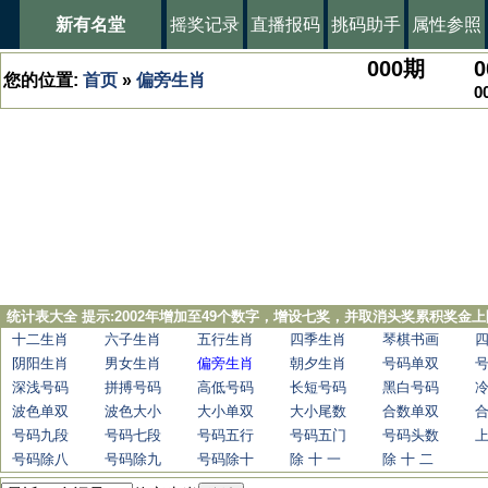
新有名堂
摇奖记录
直播报码
挑码助手
属性参照
000
期
0
您的位置:
首页
»
偏旁生肖
0
统计表大全 提示:2002年增加至49个数字，增设七奖，并取消头奖累积奖金上
十二生肖
六子生肖
五行生肖
四季生肖
琴棋书画
阴阳生肖
男女生肖
偏旁生肖
朝夕生肖
号码单双
深浅号码
拼搏号码
高低号码
长短号码
黑白号码
波色单双
波色大小
大小单双
大小尾数
合数单双
号码九段
号码七段
号码五行
号码五门
号码头数
号码除八
号码除九
号码除十
除 十 一
除 十 二