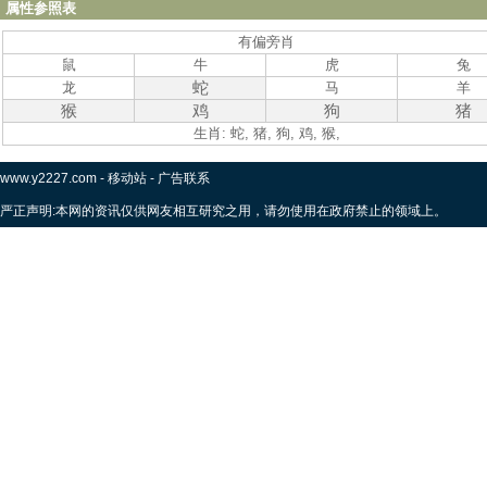
属性参照表
有偏旁肖
鼠
牛
虎
兔
蛇
龙
马
羊
猴
鸡
狗
猪
生肖: 蛇, 猪, 狗, 鸡, 猴,
www.y2227.com
-
移动站
-
广告联系
严正声明:本网的资讯仅供网友相互研究之用，请勿使用在政府禁止的领域上。