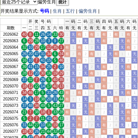
偏旁生肖
统计
开奖结果显示方式:
号码
|
生肖
|
五行
|
偏旁生肖
|
开
奖
号
码
一
码
二
码
三
码
四
码
五
码
六
码
期数
一
二
三
四
五
六
特
有
无
有
无
有
无
有
无
有
无
有
无
2026062
40
8
11
26
14
33
30
无
有
有
有
有
有
1
1
1
1
1
1
2026063
6
29
28
10
3
9
27
无
无
无
有
无
有
2
1
1
2
1
2
2026064
32
10
29
17
12
35
1
有
有
无
无
无
有
1
1
2
1
2
3
2026065
26
20
47
31
34
6
24
有
有
有
无
有
无
2
2
1
2
1
1
2026066
16
10
7
41
15
5
46
无
有
无
无
无
无
1
3
1
3
1
2
2026067
39
41
15
34
25
2
10
无
无
无
有
无
有
2
1
2
1
2
1
2026068
28
12
20
30
16
19
29
无
无
有
无
无
无
3
2
1
1
3
1
2026069
37
32
7
26
5
40
35
无
有
无
有
无
无
4
1
1
1
4
2
2026070
18
12
22
14
17
40
13
无
无
有
有
无
无
5
1
1
2
5
3
2026071
34
46
17
5
31
26
43
有
有
无
无
无
有
1
1
1
1
6
1
2026072
14
3
19
38
20
31
44
有
无
无
有
有
无
2
1
2
1
1
1
2026073
37
48
34
49
5
43
27
无
无
有
无
无
无
1
2
1
1
1
2
2026074
21
7
38
18
1
33
28
有
无
有
无
无
有
1
3
2
2
2
1
2026075
5
2
7
11
41
46
43
无
有
无
有
无
有
1
1
1
1
3
2
2026076
31
44
27
10
16
19
17
无
有
无
有
无
无
2
2
2
2
4
1
2026077
18
30
26
21
44
32
27
无
无
有
有
有
有
3
1
1
3
1
1
2026078
6
47
45
1
41
37
8