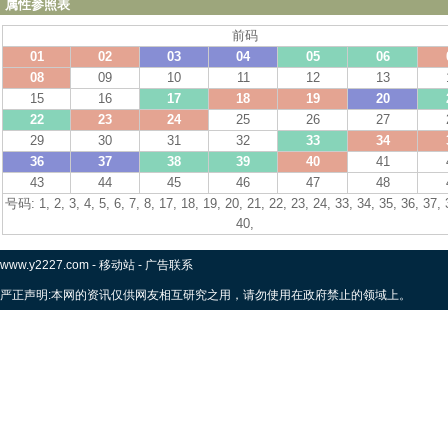
属性参照表
前码
01
02
03
04
05
06
08
09
10
11
12
13
15
16
17
18
19
20
22
23
24
25
26
27
29
30
31
32
33
34
36
37
38
39
40
41
43
44
45
46
47
48
号码: 1, 2, 3, 4, 5, 6, 7, 8, 17, 18, 19, 20, 21, 22, 23, 24, 33, 34, 35, 36, 37, 
40,
www.y2227.com
-
移动站
-
广告联系
严正声明:本网的资讯仅供网友相互研究之用，请勿使用在政府禁止的领域上。