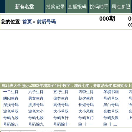
新有名堂
摇奖记录
直播报码
挑码助手
属性参照
000
期
0
您的位置:
首页
»
前后号码
0
统计表大全 提示:2002年增加至49个数字，增设七奖，并取消头奖累积奖金上
十二生肖
六子生肖
五行生肖
四季生肖
琴棋书画
阴阳生肖
男女生肖
偏旁生肖
朝夕生肖
号码单双
深浅号码
拼搏号码
高低号码
长短号码
黑白号码
波色单双
波色大小
大小单双
大小尾数
合数单双
号码九段
号码七段
号码五行
号码五门
号码头数
号码除八
号码除九
号码除十
除 十 一
除 十 二