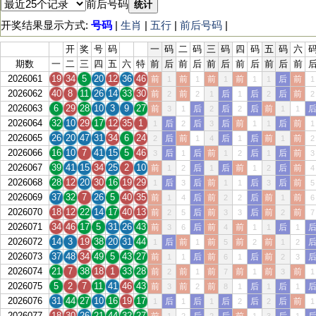
前后号码
统计
开奖结果显示方式:
号码
|
生肖
|
五行
|
前后号码
|
开
奖
号
码
一
码
二
码
三
码
四
码
五
码
六
期数
一
二
三
四
五
六
特
前
后
前
后
前
后
前
后
前
后
前
2026061
19
34
5
20
12
36
46
前
前
前
前
后
前
1
1
1
1
1
1
2026062
40
8
11
26
14
33
30
前
前
后
后
后
前
2
2
1
1
2
2
2026063
6
29
28
10
3
9
27
前
后
后
后
前
3
1
2
2
1
1
2026064
32
10
29
17
12
35
1
后
后
后
前
后
前
1
2
3
1
1
1
2026065
26
20
47
31
34
6
24
后
前
后
后
前
前
2
1
4
1
1
2
2026066
16
10
7
41
15
5
46
后
后
前
后
后
前
3
1
1
2
1
3
2026067
39
41
15
34
25
2
10
前
后
后
前
后
前
1
2
1
1
2
4
2026068
28
12
20
30
16
19
29
后
后
前
后
后
前
1
3
1
1
3
5
2026069
37
32
7
26
5
40
35
前
后
前
后
前
前
1
4
2
2
1
6
2026070
18
12
22
14
17
40
13
前
后
前
后
前
前
2
5
3
3
2
7
2026071
34
46
17
5
31
26
43
前
后
前
前
后
3
6
4
1
1
1
2026072
14
3
19
38
20
31
44
后
前
前
前
前
1
1
5
2
1
2
2026073
37
48
34
49
5
43
27
前
后
前
后
前
1
1
6
1
2
3
2026074
21
7
38
18
1
33
28
前
前
前
前
前
前
2
1
7
1
3
1
2026075
5
2
7
11
41
46
43
前
前
前
后
后
3
2
8
1
1
1
2026076
31
44
27
10
16
19
17
后
后
后
后
后
前
1
1
1
2
2
1
2026077
18
30
26
21
44
32
27