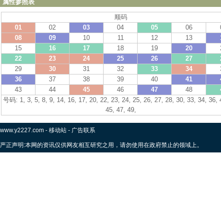
属性参照表
顺码
01
02
03
04
05
06
08
09
10
11
12
13
15
16
17
18
19
20
22
23
24
25
26
27
29
30
31
32
33
34
36
37
38
39
40
41
43
44
45
46
47
48
号码: 1, 3, 5, 8, 9, 14, 16, 17, 20, 22, 23, 24, 25, 26, 27, 28, 30, 33, 34, 36, 
45, 47, 49,
www.y2227.com
-
移动站
-
广告联系
严正声明:本网的资讯仅供网友相互研究之用，请勿使用在政府禁止的领域上。