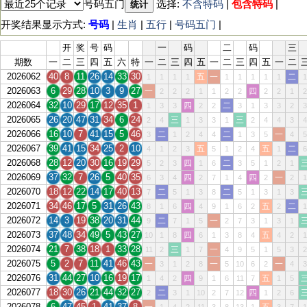
号码五门
选择:
不含特码
|
包含特码
|
统计
开奖结果显示方式:
号码
|
生肖
|
五行
|
号码五门
|
开
奖
号
码
一
码
二
码
三
期数
一
二
三
四
五
六
特
一
二
三
四
五
一
二
三
四
五
一
二
2026062
40
8
11
26
14
33
30
五
一
二
1
1
1
1
1
1
1
1
1
1
2026063
6
29
28
10
3
9
27
一
四
2
2
2
1
1
2
2
2
2
1
2
2026064
32
10
29
17
12
35
1
四
二
1
3
3
2
2
3
1
3
3
2
3
2026065
26
20
47
31
34
6
24
三
三
2
4
1
3
3
1
2
4
4
3
4
2026066
16
10
7
41
15
5
46
二
二
一
3
1
2
4
4
1
3
5
4
5
2026067
39
41
15
34
25
2
10
五
五
二
4
1
2
3
5
1
2
4
1
6
2026068
28
12
20
30
16
19
29
四
二
5
2
3
1
6
3
5
1
2
1
2026069
37
32
7
26
5
40
35
四
四
一
6
3
4
2
7
1
4
2
2
1
2026070
18
12
22
14
17
40
13
二
二
7
5
1
3
8
5
1
3
1
3
2026071
34
46
17
5
31
26
43
四
五
二
8
1
6
4
9
1
6
2
2
1
2026072
14
3
19
38
20
31
44
二
一
9
7
1
5
2
7
3
1
3
1
2026073
37
48
34
49
5
43
27
四
五
10
1
8
6
1
3
8
4
4
2
1
2026074
21
7
38
18
1
33
28
三
一
11
2
1
7
4
9
5
1
5
3
2
2026075
5
2
7
11
41
46
43
一
一
一
3
1
2
8
5
10
6
2
4
3
2026076
31
44
27
10
16
19
17
四
五
1
4
2
9
1
6
11
7
1
5
2026077
18
30
26
21
44
32
27
二
四
2
3
1
10
2
7
12
1
2
6
2026078
6
47
45
1
41
37
8