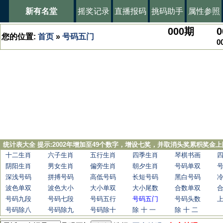
新有名堂
摇奖记录
直播报码
挑码助手
属性参照
000
期
0
您的位置:
首页
»
号码五门
0
统计表大全 提示:2002年增加至49个数字，增设七奖，并取消头奖累积奖金上
十二生肖
六子生肖
五行生肖
四季生肖
琴棋书画
阴阳生肖
男女生肖
偏旁生肖
朝夕生肖
号码单双
深浅号码
拼搏号码
高低号码
长短号码
黑白号码
波色单双
波色大小
大小单双
大小尾数
合数单双
号码九段
号码七段
号码五行
号码五门
号码头数
号码除八
号码除九
号码除十
除 十 一
除 十 二