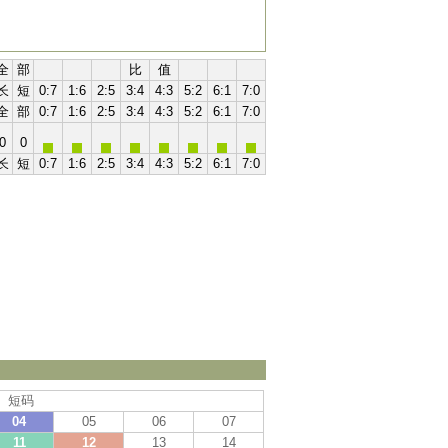
全
部
比
值
长
短
0:7
1:6
2:5
3:4
4:3
5:2
6:1
7:0
全
部
0:7
1:6
2:5
3:4
4:3
5:2
6:1
7:0
0
0
长
短
0:7
1:6
2:5
3:4
4:3
5:2
6:1
7:0
短码
04
05
06
07
11
12
13
14