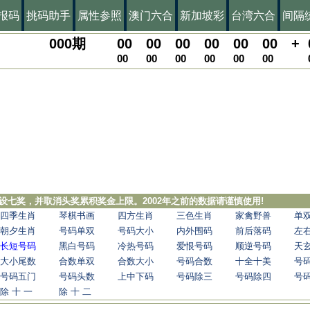
报码
挑码助手
属性参照
澳门六合
新加坡彩
台湾六合
间隔
000
期
00
00
00
00
00
00
+
00
00
00
00
00
00
，增设七奖，并取消头奖累积奖金上限。2002年之前的数据请谨慎使用!
四季生肖
琴棋书画
四方生肖
三色生肖
家禽野兽
单
朝夕生肖
号码单双
号码大小
内外围码
前后落码
左
长短号码
黑白号码
冷热号码
爱恨号码
顺逆号码
天
大小尾数
合数单双
合数大小
号码合数
十全十美
号
号码五门
号码头数
上中下码
号码除三
号码除四
号
除 十 一
除 十 二