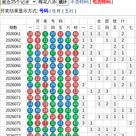
梅花八弄
不含特码
|
包含特码
|
统计
开奖结果显示方式:
号码
|
生肖
|
五行
|
开
奖
号
码
全
部
统
计
期数
一
二
三
四
五
六
特
一
二
三
四
五
六
七
2026061
19
34
5
20
12
36
46
1
1
1
1
2
2026062
40
8
11
26
14
33
30
1
1
1
1
2
2026063
6
29
28
10
3
9
27
2
2
2
1
2026064
32
10
29
17
12
35
1
1
2
1
2
1
2026065
26
20
47
31
34
6
24
1
2
1
2
1
2026066
16
10
7
41
15
5
46
2
1
1
1
1
2026067
39
41
15
34
25
2
10
2
1
1
1
2
2026068
28
12
20
30
16
19
29
1
1
2
1
2
2026069
37
32
7
26
5
40
35
2
1
2
1
2026070
18
12
22
14
17
40
13
1
2
3
2026071
34
46
17
5
31
26
43
1
1
1
2
1
2026072
14
3
19
38
20
31
44
1
1
2
1
2026073
37
48
34
49
5
43
27
1
1
1
3
2026074
21
7
38
18
1
33
28
2
1
1
1
1
2026075
5
2
7
11
41
46
43
3
1
2
2026076
31
44
27
10
16
19
17
1
2
1
2
2026077
18
30
26
21
44
32
27
1
1
1
3