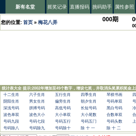
新有名堂
摇奖记录
直播报码
挑码助手
属性参照
000
期
0
您的位置:
首页
»
梅花八弄
0
统计表大全 提示:2002年增加至49个数字，增设七奖，并取消头奖累积奖金上
十二生肖
六子生肖
五行生肖
四季生肖
琴棋书画
阴阳生肖
男女生肖
偏旁生肖
朝夕生肖
号码单双
深浅号码
拼搏号码
高低号码
长短号码
黑白号码
波色单双
波色大小
大小单双
大小尾数
合数单双
号码九段
号码七段
号码五行
号码五门
号码头数
号码除八
号码除九
号码除十
除 十 一
除 十 二