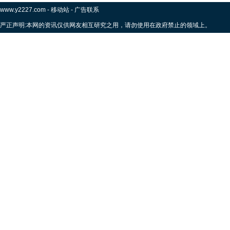
www.y2227.com
-
移动站
-
广告联系
严正声明:本网的资讯仅供网友相互研究之用，请勿使用在政府禁止的领域上。