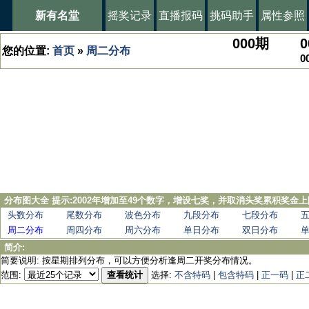
新有名堂
摇奖记录
直播报码
挑码助手
属性参照
000
期
0
您的位置:
首页
»
周二分布
0
分布图大全 提示:2002年增加至49个数字，增设七奖，并取消头奖累积奖金上
头数分布
尾数分布
波色分布
九段分布
七段分布
周二分布
周四分布
周六分布
单日分布
双日分布
简介:
简要说明: 按星期排列分布，可以方便分析逢周二开奖分布情况。
范围:
查看统计
选择:
不含特码
|
包含特码
|
正一码
|
正