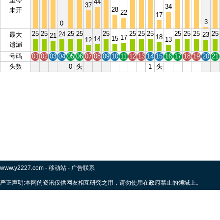
至今
44
37
34
28
未开
22
17
3
0
25
25
25
25
25
25
25
25
25
25
25
25
24
最大
23
21
18
17
15
14
13
12
遗漏
号码
01
02
03
04
05
06
07
08
09
10
11
12
13
14
15
16
17
18
19
20
21
头数
0
头
1
头
www.y2227.com
-
移动站
-
广告联系
严正声明:本网的资讯仅供网友相互研究之用，请勿使用在政府禁止的领域上。