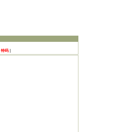
|
特码
|