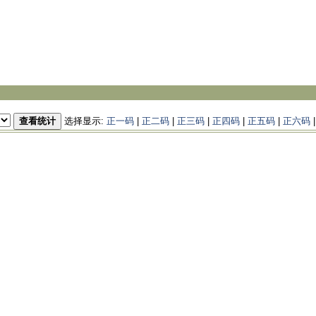
查看统计
选择显示:
正一码
|
正二码
|
正三码
|
正四码
|
正五码
|
正六码