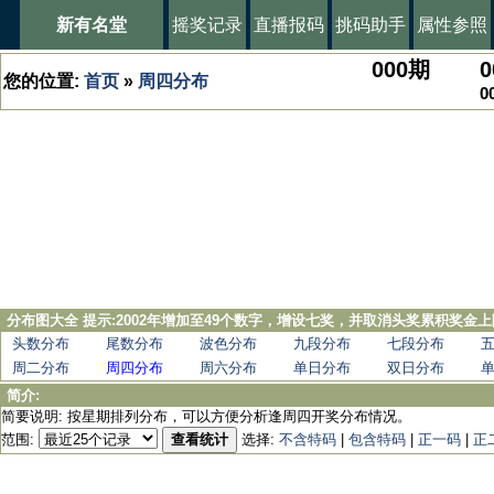
新有名堂
摇奖记录
直播报码
挑码助手
属性参照
000
期
0
您的位置:
首页
»
周四分布
0
分布图大全 提示:2002年增加至49个数字，增设七奖，并取消头奖累积奖金上
头数分布
尾数分布
波色分布
九段分布
七段分布
周二分布
周四分布
周六分布
单日分布
双日分布
简介:
简要说明: 按星期排列分布，可以方便分析逢周四开奖分布情况。
范围:
查看统计
选择:
不含特码
|
包含特码
|
正一码
|
正